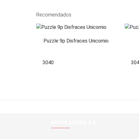
Recomendados
Puzzle 9p Disfraces Unicornio
3040
30
ANTEX ANDINA S.A.