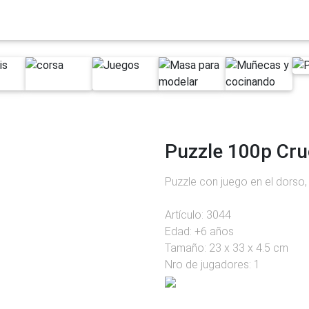
Next
Puzzle 100p Cru
Puzzle con juego en el dorso,
Artículo: 3044
Edad: +6 años
Tamaño: 23 x 33 x 4.5 cm
Nro de jugadores: 1