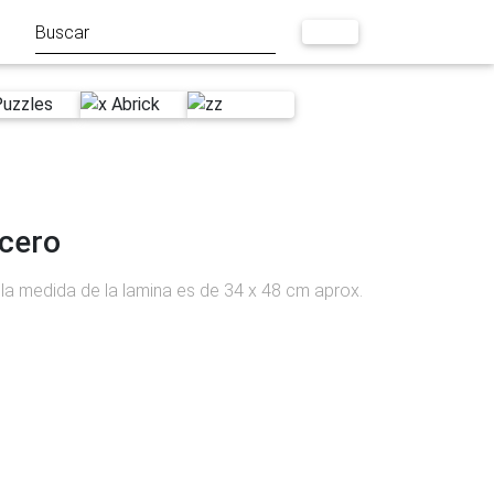
cero
 la medida de la lamina es de 34 x 48 cm aprox.