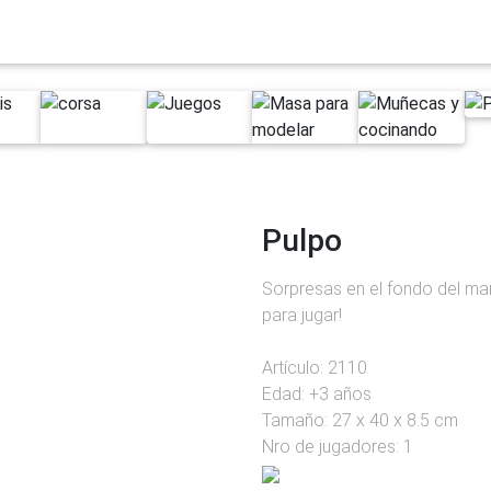
Next
Pulpo
Sorpresas en el fondo del ma
para jugar!
Artículo: 2110
Edad: +3 años
Tamaño: 27 x 40 x 8.5 cm
Nro de jugadores: 1